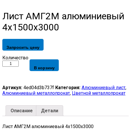
Лист АМГ2М алюминиевый
4х1500х3000
Запросить цену
Лист
Количество
АМГ2М
В корзину
алюминиевый
4х1500х3000
quantity
Артикул:
4ed04d3b737f
Категория:
Алюминиевый лист
,
Алюминиевый металлопрокат
,
Цветной металлопрокат
Описание
Детали
Лист АМГ2М алюминиевый 4х1500х3000