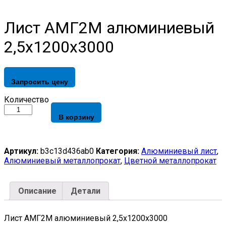
Лист АМГ2М алюминиевый
2,5х1200х3000
Запросить цену
Лист
Количество
АМГ2М
В корзину
алюминиевый
2,5х1200х3000
quantity
Артикул:
b3c13d436ab0
Категория:
Алюминиевый лист
,
Алюминиевый металлопрокат
,
Цветной металлопрокат
Описание
Детали
Лист АМГ2М алюминиевый 2,5х1200х3000