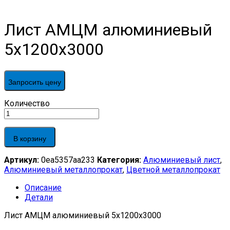
Лист АМЦМ алюминиевый
5х1200х3000
Запросить цену
Лист
Количество
АМЦМ
алюминиевый
5х1200х3000
В корзину
quantity
Артикул:
0ea5357aa233
Категория:
Алюминиевый лист
,
Алюминиевый металлопрокат
,
Цветной металлопрокат
Описание
Детали
Лист АМЦМ алюминиевый 5х1200х3000