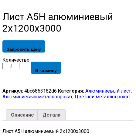
Лист А5Н алюминиевый
2х1200х3000
Запросить цену
Лист
Количество
А5Н
В корзину
алюминиевый
2х1200х3000
quantity
Артикул:
4bc6863182d6
Категория:
Алюминиевый лист
,
Алюминиевый металлопрокат
,
Цветной металлопрокат
Описание
Детали
Лист А5Н алюминиевый 2х1200х3000