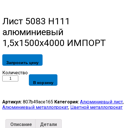
Лист 5083 H111
алюминиевый
1,5х1500х4000 ИМПОРТ
Запросить цену
Лист
Количество
5083
В корзину
H111
алюминиевый
1,5х1500х4000
ИМПОРТ
Артикул:
807b49ace165
Категория:
Алюминиевый лист
,
quantity
Алюминиевый металлопрокат
,
Цветной металлопрокат
Описание
Детали