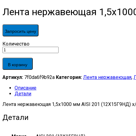
Лента нержавеющая 1,5х1000 
Запросить цену
Лента
Количество
нержавеющая
1,5х1000
мм
В корзину
AISI
201
Артикул:
7f0da6f9b92a
Категория:
Лента нержавеющая
,
(12Х15Г9НД)
х/
Описание
к,
Детали
2B
quantity
Лента нержавеющая 1,5х1000 мм AISI 201 (12Х15Г9НД) х/
Детали