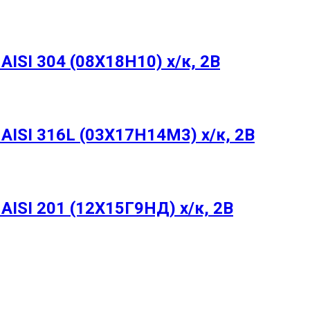
ISI 304 (08Х18Н10) х/к, 2B
ISI 316L (03Х17Н14М3) х/к, 2B
ISI 201 (12Х15Г9НД) х/к, 2B