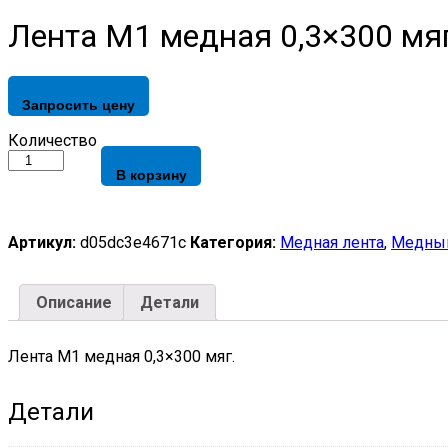
Лента М1 медная 0,3×300 мяг
Запросить цену
Лента
Количество
М1
В корзину
медная
0,3x300
мяг.
quantity
Артикул:
d05dc3e4671c
Категория:
Медная лента
,
Медный
Описание
Детали
Лента М1 медная 0,3×300 мяг.
Детали