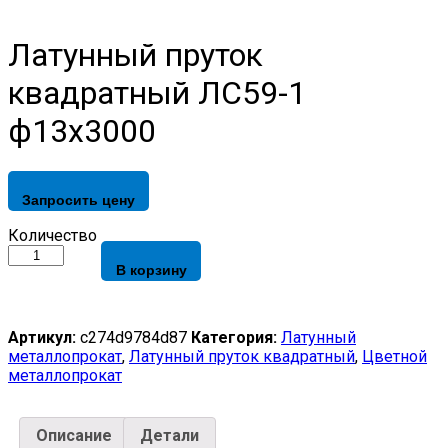
Латунный пруток
квадратный ЛС59-1
ф13х3000
Запросить цену
Латунный
Количество
пруток
В корзину
квадратный
ЛС59-
1
ф13х3000
Артикул:
c274d9784d87
Категория:
Латунный
quantity
металлопрокат
,
Латунный пруток квадратный
,
Цветной
металлопрокат
Описание
Детали