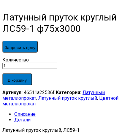
Латунный пруток круглый
ЛС59-1 ф75х3000
Запросить цену
Латунный
Количество
пруток
круглый
ЛС59-
В корзину
1
ф75х3000
Артикул:
46511a22536f
Категория:
Латунный
quantity
металлопрокат
,
Латунный пруток круглый
,
Цветной
металлопрокат
Описание
Детали
Латунный пруток круглый, ЛС59-1