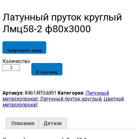
Латунный пруток круглый
Лмц58-2 ф80х3000
Запросить цену
Латунный
Количество
пруток
В корзину
круглый
Лмц58-
2
ф80х3000
Артикул:
84b14ff3dd91
Категория:
Латунный
quantity
металлопрокат
,
Латунный пруток круглый
,
Цветной
металлопрокат
Описание
Детали