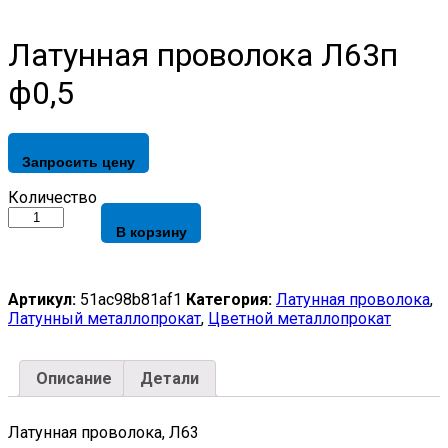
Латунная проволока Л63п
ф0,5
Запросить цену
Латунная
Количество
проволока
В корзину
Л63п
ф0,5
quantity
Артикул:
51ac98b81af1
Категория:
Латунная проволока
,
Латунный металлопрокат
,
Цветной металлопрокат
Описание
Детали
Латунная проволока, Л63