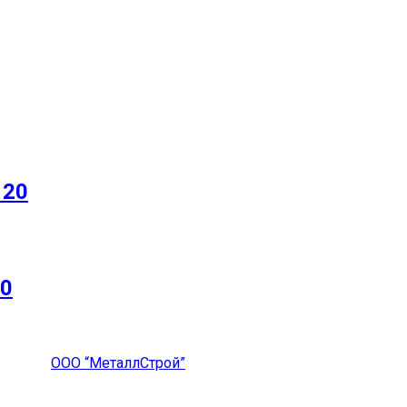
 20
20
ООО “МеталлСтрой”