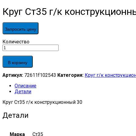
Круг Ст35 г/к конструкционн
Запросить цену
Круг
Количество
Ст35
г/
к
В корзину
конструкционный
30
Артикул:
72611f102543
Категория:
Круг г/к конструкцио
quantity
Описание
Детали
Круг Ст35 г/к конструкционный 30
Детали
Марка
Ст35