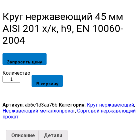
Круг нержавеющий 45 мм
AISI 201 х/к, h9, EN 10060-
2004
Запросить цену
Круг
Количество
нержавеющий
В корзину
45
мм
AISI
201
Артикул:
ab6c1d3aa76b
Категория:
Круг нержавеющий
,
х/
Нержавеющий металлопрокат
,
Сортовой нержавеющий
к,
прокат
h9,
EN
10060-
Описание
Детали
2004