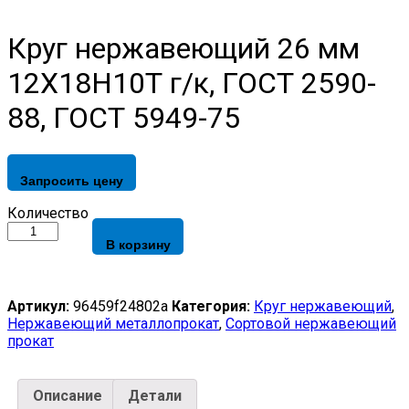
Круг нержавеющий 26 мм
12Х18Н10Т г/к, ГОСТ 2590-
88, ГОСТ 5949-75
Запросить цену
Круг
Количество
нержавеющий
В корзину
26
мм
12Х18Н10Т
г/
Артикул:
96459f24802a
Категория:
Круг нержавеющий
,
к,
Нержавеющий металлопрокат
,
Сортовой нержавеющий
ГОСТ
прокат
2590-
88,
ГОСТ
Описание
Детали
5949-