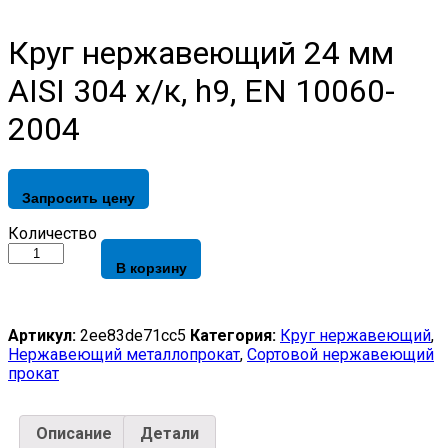
Круг нержавеющий 24 мм
AISI 304 х/к, h9, EN 10060-
2004
Запросить цену
Круг
Количество
нержавеющий
В корзину
24
мм
AISI
304
Артикул:
2ee83de71cc5
Категория:
Круг нержавеющий
,
х/
Нержавеющий металлопрокат
,
Сортовой нержавеющий
к,
прокат
h9,
EN
10060-
Описание
Детали
2004