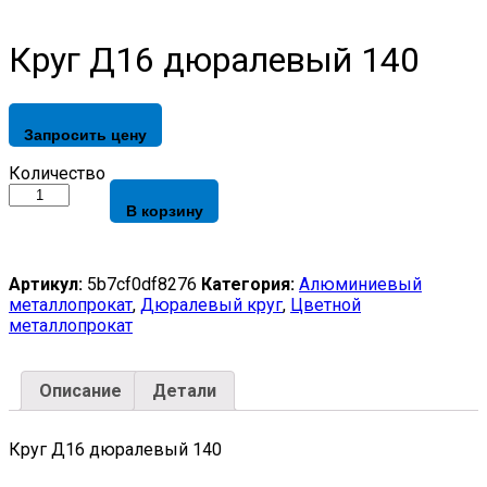
Круг Д16 дюралевый 140
Запросить цену
Круг
Количество
Д16
В корзину
дюралевый
140
quantity
Артикул:
5b7cf0df8276
Категория:
Алюминиевый
металлопрокат
,
Дюралевый круг
,
Цветной
металлопрокат
Описание
Детали
Круг Д16 дюралевый 140