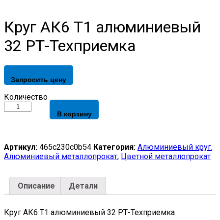
Круг АК6 Т1 алюминиевый
32 РТ-Техприемка
Запросить цену
Круг
Количество
АК6
В корзину
Т1
алюминиевый
32
РТ-
Артикул:
465c230c0b54
Категория:
Алюминиевый круг
,
Техприемка
Алюминиевый металлопрокат
,
Цветной металлопрокат
quantity
Описание
Детали
Круг АК6 Т1 алюминиевый 32 РТ-Техприемка