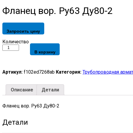
Фланец вор. Ру63 Ду80-2
Запросить цену
Фланец
Количество
вор.
В корзину
Ру63
Ду80-
2
quantity
Артикул:
f102ed7268ab
Категория:
Трубопроводная арма
Описание
Детали
Фланец вор. Ру63 Ду80-2
Детали