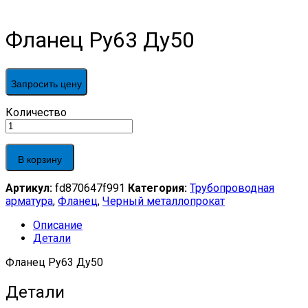
Фланец Ру63 Ду50
Запросить цену
Фланец
Количество
Ру63
Ду50
quantity
В корзину
Артикул:
fd870647f991
Категория:
Трубопроводная
арматура
,
Фланец
,
Черный металлопрокат
Описание
Детали
Фланец Ру63 Ду50
Детали