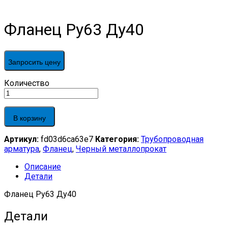
Фланец Ру63 Ду40
Запросить цену
Фланец
Количество
Ру63
Ду40
quantity
В корзину
Артикул:
fd03d6ca63e7
Категория:
Трубопроводная
арматура
,
Фланец
,
Черный металлопрокат
Описание
Детали
Фланец Ру63 Ду40
Детали