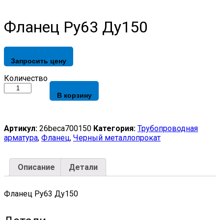
Фланец Ру63 Ду150
Запросить цену
Фланец
Количество
Ру63
В корзину
Ду150
quantity
Артикул:
26beca700150
Категория:
Трубопроводная
арматура
,
Фланец
,
Черный металлопрокат
Описание
Детали
Фланец Ру63 Ду150