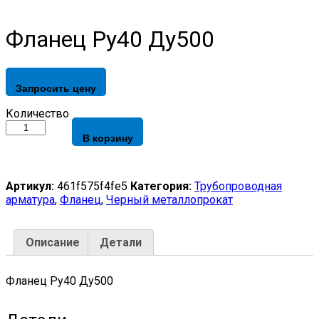
Фланец Ру40 Ду500
Запросить цену
Фланец
Количество
Ру40
В корзину
Ду500
quantity
Артикул:
461f575f4fe5
Категория:
Трубопроводная
арматура
,
Фланец
,
Черный металлопрокат
Описание
Детали
Фланец Ру40 Ду500