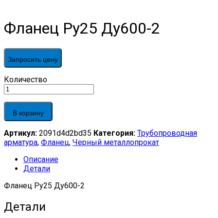
Фланец Ру25 Ду600-2
Запросить цену
Фланец
Количество
Ру25
Ду600-
2
В корзину
quantity
Артикул:
2091d4d2bd35
Категория:
Трубопроводная
арматура
,
Фланец
,
Черный металлопрокат
Описание
Детали
Фланец Ру25 Ду600-2
Детали