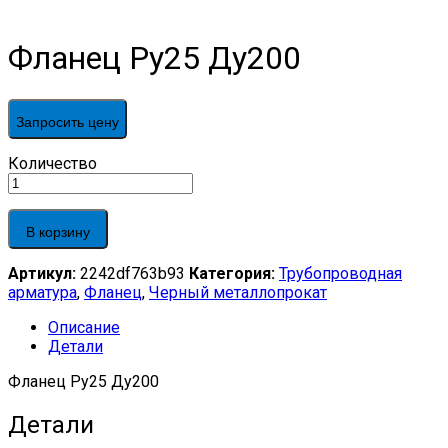
Фланец Ру25 Ду200
Запросить цену
Фланец
Количество
Ру25
Ду200
quantity
В корзину
Артикул:
2242df763b93
Категория:
Трубопроводная
арматура
,
Фланец
,
Черный металлопрокат
Описание
Детали
Фланец Ру25 Ду200
Детали