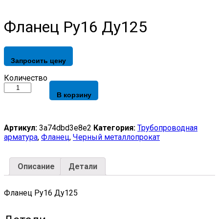
Фланец Ру16 Ду125
Запросить цену
Фланец
Количество
Ру16
В корзину
Ду125
quantity
Артикул:
3a74dbd3e8e2
Категория:
Трубопроводная
арматура
,
Фланец
,
Черный металлопрокат
Описание
Детали
Фланец Ру16 Ду125