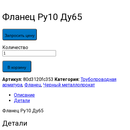
Фланец Ру10 Ду65
Запросить цену
Фланец
Количество
Ру10
Ду65
quantity
В корзину
Артикул:
80d3120fc353
Категория:
Трубопроводная
арматура
,
Фланец
,
Черный металлопрокат
Описание
Детали
Фланец Ру10 Ду65
Детали