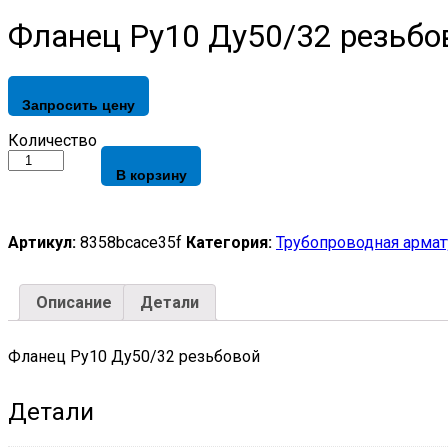
Фланец Ру10 Ду50/32 резьбо
Запросить цену
Фланец
Количество
Ру10
В корзину
Ду50/32
резьбовой
quantity
Артикул:
8358bcace35f
Категория:
Трубопроводная армат
Описание
Детали
Фланец Ру10 Ду50/32 резьбовой
Детали