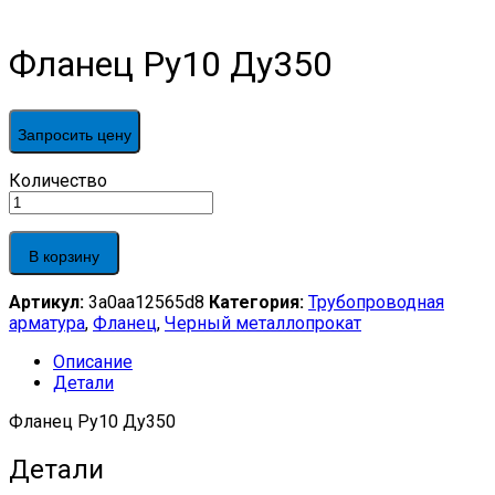
Фланец Ру10 Ду350
Запросить цену
Фланец
Количество
Ру10
Ду350
quantity
В корзину
Артикул:
3a0aa12565d8
Категория:
Трубопроводная
арматура
,
Фланец
,
Черный металлопрокат
Описание
Детали
Фланец Ру10 Ду350
Детали