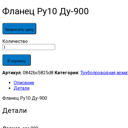
Фланец Ру10 Ду-900
Запросить цену
Фланец
Количество
Ру10
Ду-900
quantity
В корзину
Артикул:
0842bc5825d8
Категория:
Трубопроводная арма
Описание
Детали
Фланец Ру10 Ду-900
Детали