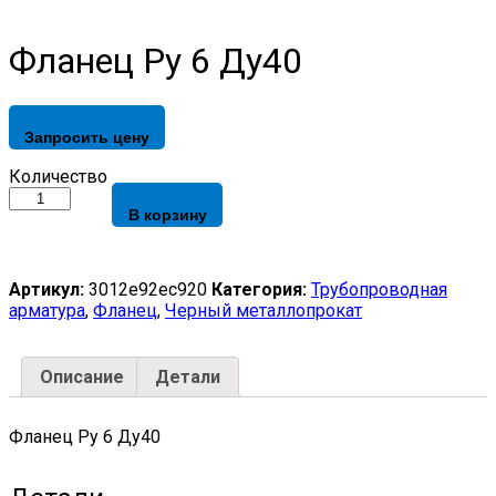
Фланец Ру 6 Ду40
Запросить цену
Фланец
Количество
Ру
В корзину
6
Ду40
quantity
Артикул:
3012e92ec920
Категория:
Трубопроводная
арматура
,
Фланец
,
Черный металлопрокат
Описание
Детали
Фланец Ру 6 Ду40