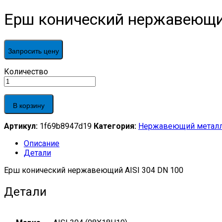
Ерш конический нержавеющий
Запросить цену
Ерш
Количество
конический
нержавеющий
AISI
В корзину
304
DN
Артикул:
1f69b8947d19
Категория:
Нержавеющий металл
100
quantity
Описание
Детали
Ерш конический нержавеющий AISI 304 DN 100
Детали