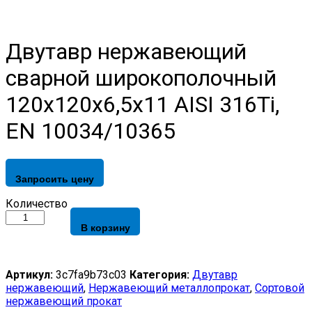
Двутавр нержавеющий
сварной широкополочный
120х120х6,5х11 AISI 316Ti,
EN 10034/10365
Запросить цену
Двутавр
Количество
нержавеющий
В корзину
сварной
широкополочный
120х120х6,5х11
AISI
Артикул:
3c7fa9b73c03
Категория:
Двутавр
316Ti,
нержавеющий
,
Нержавеющий металлопрокат
,
Сортовой
EN
нержавеющий прокат
10034/10365