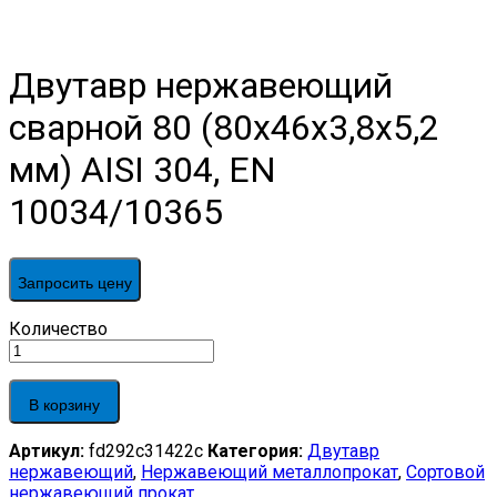
Двутавр нержавеющий
сварной 80 (80х46х3,8х5,2
мм) AISI 304, EN
10034/10365
Запросить цену
Двутавр
Количество
нержавеющий
сварной
80
В корзину
(80х46х3,8х5,2
мм)
Артикул:
fd292c31422c
Категория:
Двутавр
AISI
нержавеющий
,
Нержавеющий металлопрокат
,
Сортовой
304,
нержавеющий прокат
EN