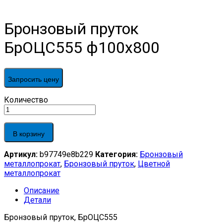
Бронзовый пруток
БрОЦС555 ф100х800
Запросить цену
Бронзовый
Количество
пруток
БрОЦС555
ф100х800
В корзину
quantity
Артикул:
b97749e8b229
Категория:
Бронзовый
металлопрокат
,
Бронзовый пруток
,
Цветной
металлопрокат
Описание
Детали
Бронзовый пруток, БрОЦС555