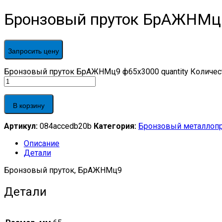
Бронзовый пруток БрАЖНМц
Запросить цену
Бронзовый пруток БрАЖНМц9 ф65х3000 quantity
Количес
В корзину
Артикул:
084accedb20b
Категория:
Бронзовый металлоп
Описание
Детали
Бронзовый пруток, БрАЖНМц9
Детали