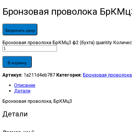
Бронзовая проволока БрКМц3
Запросить цену
Бронзовая проволока БрКМц3 ф2 (бухта) quantity
Количес
В корзину
Артикул:
1a211d4eb787
Категория:
Бронзовая проволока
Описание
Детали
Бронзовая проволока, БрКМц3
Детали