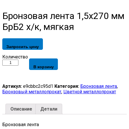
Бронзовая лента 1,5х270 мм
БрБ2 х/к, мягкая
Запросить цену
Бронзовая
Количество
лента
В корзину
1,5х270
мм
БрБ2
х/
Артикул:
e9cbbc2c95d1
Категория:
Бронзовая лента
,
к,
Бронзовый металлопрокат
,
Цветной металлопрокат
мягкая
quantity
Описание
Детали
Бронзовая лента