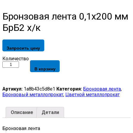
Бронзовая лента 0,1х200 мм
БрБ2 х/к
Запросить цену
Бронзовая
Количество
лента
В корзину
0,1х200
мм
БрБ2
х/
Артикул:
1a8b43c5d8e1
Категория:
Бронзовая лента
,
к
Бронзовый металлопрокат
,
Цветной металлопрокат
quantity
Описание
Детали
Бронзовая лента