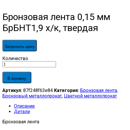
Бронзовая лента 0,15 мм
БрБНТ1,9 х/к, твердая
Запросить цену
Бронзовая
Количество
лента
0,15
мм
В корзину
БрБНТ1,9
х/
Артикул:
87f248f63e84
Категория:
Бронзовая лента
,
к,
Бронзовый металлопрокат
,
Цветной металлопрокат
твердая
quantity
Описание
Детали
Бронзовая лента