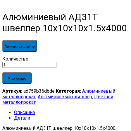
Алюминиевый АД31Т
швеллер 10х10х10х1.5х4000
Запросить цену
Алюминиевый
Количество
АД31Т
швеллер
10х10х10х1.5х4000
В корзину
quantity
Артикул:
ad759b36dbde
Категория:
Алюминиевый
металлопрокат
,
Алюминиевый швеллер
,
Цветной
металлопрокат
Описание
Детали
Алюминиевый АД31Т швеллер 10х10х10х1.5х4000