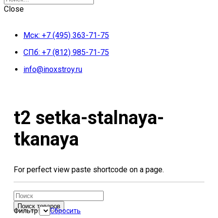
Close
Мск: +7 (495) 363-71-75
СПб: +7 (812) 985-71-75
info@inoxstroy.ru
Skip
to
content
t2 setka-stalnaya-
tkanaya
For perfect view paste shortcode on a page.
Поиск товаров
Фильтр:
Сбросить