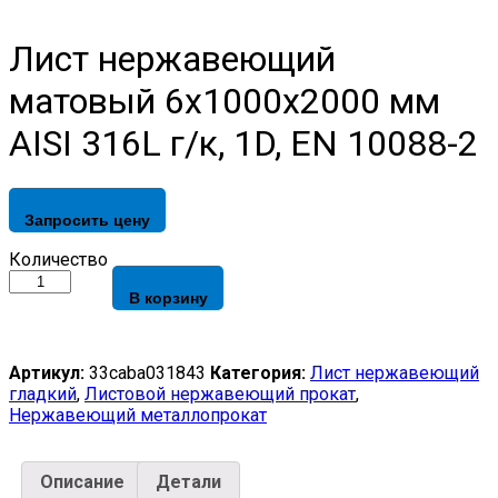
Лист нержавеющий
матовый 6х1000х2000 мм
AISI 316L г/к, 1D, EN 10088-2
Запросить цену
Лист
Количество
нержавеющий
В корзину
матовый
6х1000х2000
мм
AISI
Артикул:
33caba031843
Категория:
Лист нержавеющий
316L
гладкий
,
Листовой нержавеющий прокат
,
г/
Нержавеющий металлопрокат
к,
1D,
EN
Описание
Детали
10088-