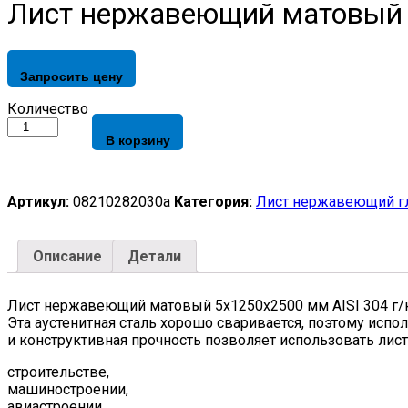
Лист нержавеющий матовый 5х
Запросить цену
Лист
Количество
нержавеющий
В корзину
матовый
5х1250х2500
мм
AISI
Артикул:
08210282030a
Категория:
Лист нержавеющий г
304
г/
к,
Описание
Детали
1D,
EN
10088-
Лист нержавеющий матовый 5х1250х2500 мм AISI 304 г/к
2
Эта аустенитная сталь хорошо сваривается, поэтому исп
quantity
и конструктивная прочность позволяет использовать лист
строительстве,
машиностроении,
авиастроении.