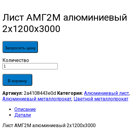
Лист АМГ2М алюминиевый
2х1200х3000
Запросить цену
Лист
Количество
АМГ2М
алюминиевый
2х1200х3000
В корзину
quantity
Артикул:
2a4108443e0d
Категория:
Алюминиевый лист
,
Алюминиевый металлопрокат
,
Цветной металлопрокат
Описание
Детали
Лист АМГ2М алюминиевый 2х1200х3000