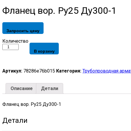
Фланец вор. Ру25 Ду300-1
Запросить цену
Фланец
Количество
вор.
В корзину
Ру25
Ду300-
1
quantity
Артикул:
78286e76b015
Категория:
Трубопроводная арма
Описание
Детали
Фланец вор. Ру25 Ду300-1
Детали