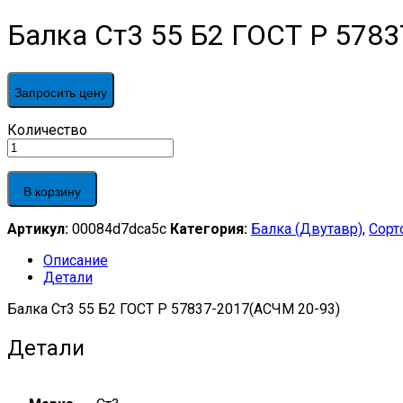
Балка Ст3 55 Б2 ГОСТ Р 578
Запросить цену
Балка
Количество
Ст3
55
Б2 ГОСТ
В корзину
Р
57837-
Артикул:
00084d7dca5c
Категория:
Балка (Двутавр)
,
Сорт
2017(АСЧМ
20-
Описание
93)
Детали
quantity
Балка Ст3 55 Б2 ГОСТ Р 57837-2017(АСЧМ 20-93)
Детали